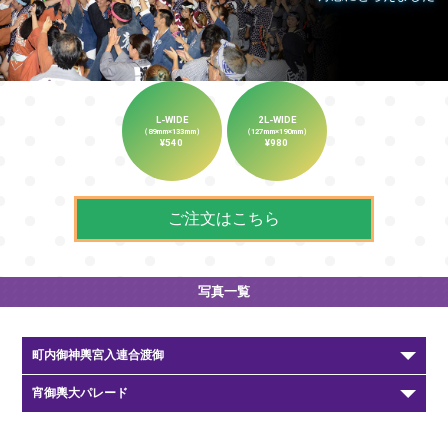
L-WIDE
2L-WIDE
（89mm×133mm）
（127mm×190mm）
¥540
¥980
ご注文はこちら
写真一覧
町内御神輿宮入連合渡御
宵御輿大パレード