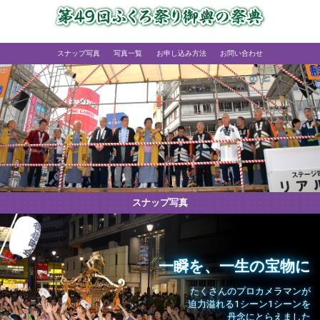
スナップ写真
写真一覧
お申し込み方法
お問い合わせ
スナップ写真
一瞬を、一生の宝物に
たくさんのプロカメラマンが
迫力溢れる1シーン1シーンを
丹念にとらえました